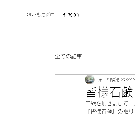
​ SNSも更新中！
全ての記事
第一相模湯
2024
皆様石鹸
ご縁を頂きまして、
『皆様石鹸』の取り