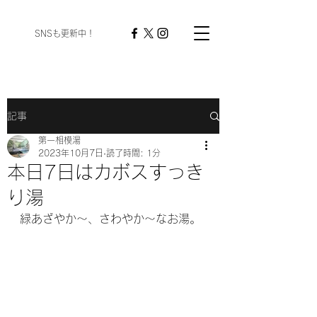
​ SNSも更新中！
記事
第一相模湯
2023年10月7日
読了時間: 1分
本日7日はカボスすっき
り湯
緑あざやか〜、さわやか〜なお湯。