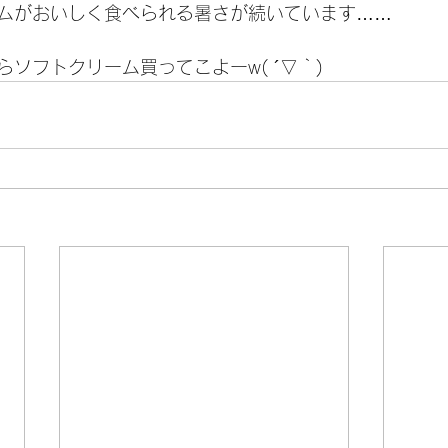
ムがおいしく食べられる暑さが続いています……
ソフトクリーム買ってこよーw( ´▽｀)