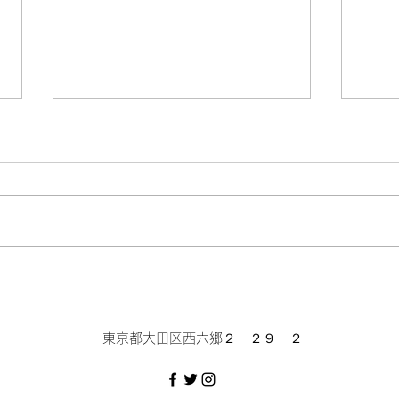
干支タオル販売
スタ
​東京都大田区西六郷２－２９－２