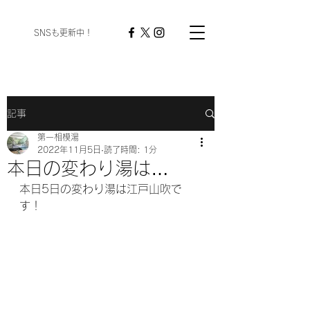
​ SNSも更新中！
記事
第一相模湯
2022年11月5日
読了時間: 1分
本日の変わり湯は…
本日5日の変わり湯は江戸山吹で
す！