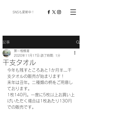
​ SNSも更新中！
記事
第一相模湯
2020年11月17日
読了時間: 1分
干支タオル
今年も残すところあと1か月半…干
支タオルの販売が始まります！
来年は丑年。二種類の柄をご用意し
ております。
1枚140円。一度に5枚以上お買い上
げいただく場合は1枚あたり130円
での販売です。