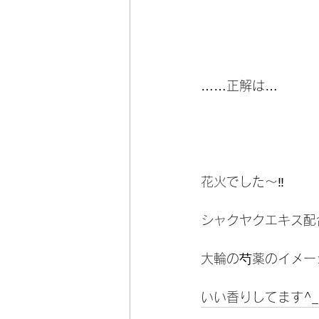
……正解は…
花火でした〜‼︎
シャクヤクエキス配
大輪の芍薬のイメー
いい香りしてます^_