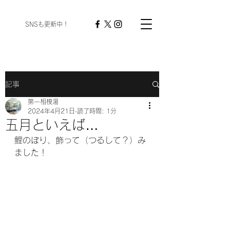
​ SNSも更新中！
記事
第一相模湯
2024年4月21日
読了時間: 1分
五月といえば…
鯉のぼり、飾って（つるして？）み
ました！