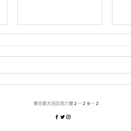
干支タオル販売
スタ
​東京都大田区西六郷２－２９－２